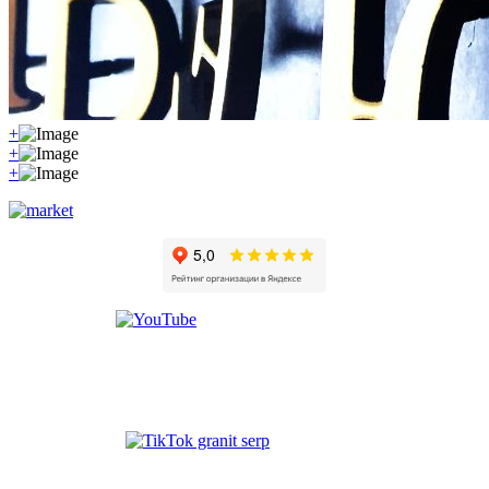
+
+
+