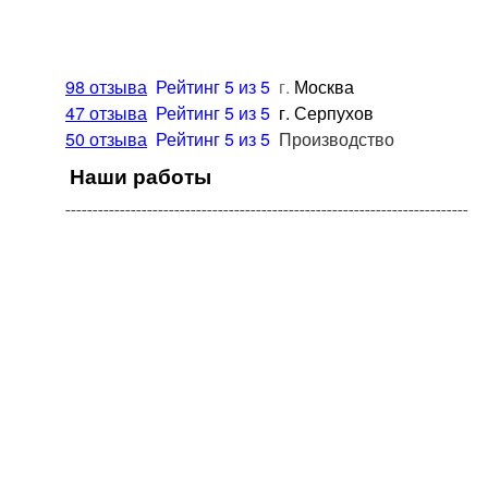
98 отзыва
Рейтинг 5 из 5
г.
Москва
47 отзыва
Рейтинг 5 из 5
г.
Серпухов
50 отзыва
Рейтинг 5 из 5
Производство
Наши работы
¯¯¯¯¯¯¯¯¯¯¯¯¯¯¯¯¯¯¯¯¯¯¯¯¯¯¯¯¯¯¯¯¯¯¯¯¯¯¯¯¯¯¯¯¯¯¯¯¯¯¯¯¯¯¯¯¯¯¯¯¯¯¯¯¯¯¯¯¯¯¯¯¯¯