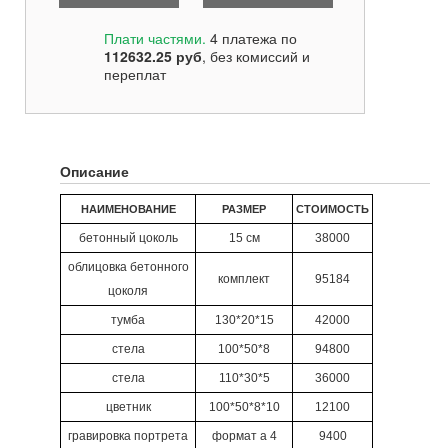
Плати частями.
4 платежа по
112632.25
руб
, без комиссий и
переплат
Описание
НАИМЕНОВАНИЕ
РАЗМЕР
СТОИМОСТЬ
бетонный цоколь
15 см
38000
облицовка бетонного
комплект
95184
цоколя
тумба
130*20*15
42000
стела
100*50*8
94800
стела
110*30*5
36000
цветник
100*50*8*10
12100
гравировка портрета
формат а 4
9400