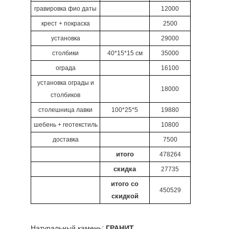
гравировка фио даты
12000
крест + покраска
2500
установка
29000
столбики
40*15*15 см
35000
ограда
16100
установка ограды и
18000
столбиков
столешница лавки
100*25*5
19880
шебень + геотекстиль
10800
доставка
7500
итого
478264
скидка
27735
итого со
450529
скидкой
Натуральный камень:
ГРАНИТ
.