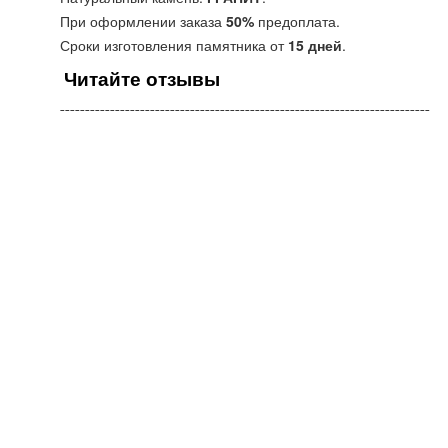
При оформлении заказа
50%
предоплата.
Сроки изготовления памятника от
15 дней
.
Читайте отзывы
¯¯¯¯¯¯¯¯¯¯¯¯¯¯¯¯¯¯¯¯¯¯¯¯¯¯¯¯¯¯¯¯¯¯¯¯¯¯¯¯¯¯¯¯¯¯¯¯¯¯¯¯¯¯¯¯¯¯¯¯¯¯¯¯¯¯¯¯¯¯¯¯¯¯