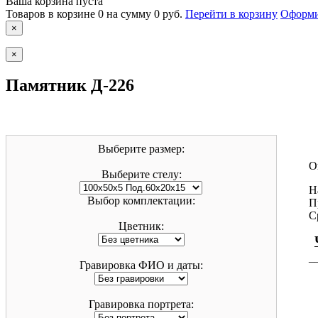
Ваша корзина пуста
Товаров в корзине
0
на сумму
0 руб.
Перейти в корзину
Оформи
×
×
Памятник Д-226
Выберите размер:
О
Выберите стелу:
Н
Выбор комплектации:
П
С
Цветник:
Гравировка ФИО и даты:
¯
Гравировка портрета: