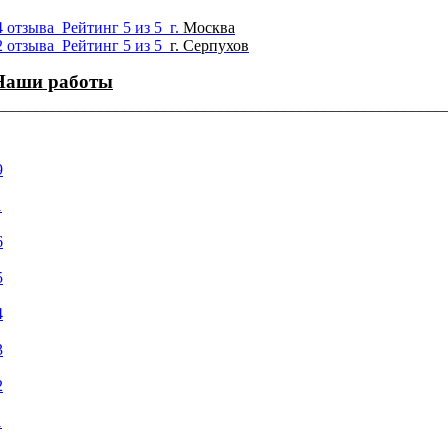
4 отзыва
Рейтинг 5 из 5
г.
Москва
2 отзыва
Рейтинг 5 из 5
г.
Серпухов
Наши работы
¯¯¯¯¯¯¯¯¯¯¯¯¯¯¯¯¯¯¯¯¯¯¯¯¯¯¯¯¯¯¯¯¯¯¯¯¯¯¯¯¯¯¯¯¯¯¯¯¯¯¯¯¯¯¯¯
9
1
6
5
4
3
2
1