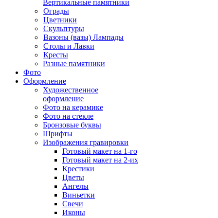
Вертикальные памятники
Ограды
Цветники
Скульптуры
Вазоны (вазы) Лампады
Столы и Лавки
Кресты
Разные памятники
Фото
Оформление
Художественное
оформление
Фото на керамике
Фото на стекле
Бронзовые буквы
Шрифты
Изображения гравировки
Готовый макет на 1-го
Готовый макет на 2-их
Крестики
Цветы
Ангелы
Виньетки
Свечи
Иконы