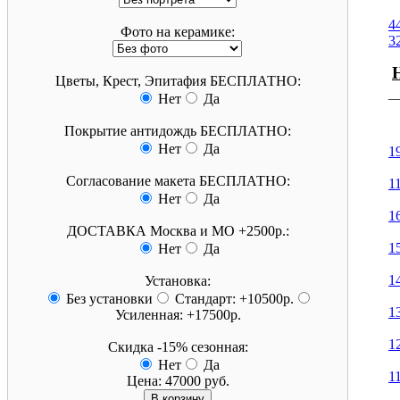
4
Фото на керамике:
3
Цветы, Крест, Эпитафия БЕСПЛАТНО:
Нет
Да
¯
Покрытие антидождь БЕСПЛАТНО:
Нет
Да
1
Согласование макета БЕСПЛАТНО:
1
Нет
Да
1
ДОСТАВКА Москва и МО +2500р.:
1
Нет
Да
1
Установка:
Без установки
Стандарт: +10500р.
1
Усиленная: +17500р.
1
Скидка -15% сезонная:
Нет
Да
1
Цена:
47000 руб.