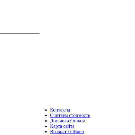
¯¯¯¯¯¯¯¯¯¯¯¯¯¯¯¯¯
Контакты
Считаем стоимость
Доставка Оплата
Карта сайта
Возврат / Обмен