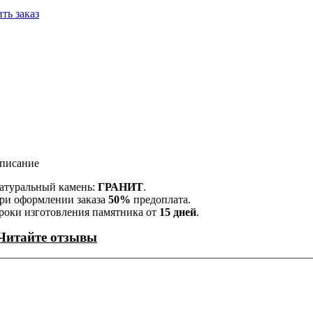
ть заказ
писание
атуральный камень:
ГРАНИТ
.
ри оформлении заказа
50%
предоплата.
роки изготовления памятника от
15 дней
.
Читайте отзывы
¯¯¯¯¯¯¯¯¯¯¯¯¯¯¯¯¯¯¯¯¯¯¯¯¯¯¯¯¯¯¯¯¯¯¯¯¯¯¯¯¯¯¯¯¯¯¯¯¯¯¯¯¯¯¯¯