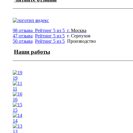
¯¯¯¯¯¯¯¯¯¯¯¯¯¯¯¯¯¯¯¯¯¯¯¯¯¯¯¯¯¯¯¯¯¯¯¯¯¯¯¯¯¯¯¯¯¯¯¯¯¯
98 отзыва
Рейтинг 5 из 5
г.
Москва
47 отзыва
Рейтинг 5 из 5
г.
Серпухов
50 отзыва
Рейтинг 5 из 5
Производство
Наши работы
¯¯¯¯¯¯¯¯¯¯¯¯¯¯¯¯¯¯¯¯¯¯¯¯¯¯¯¯¯¯¯¯¯¯¯¯¯¯¯¯¯¯¯¯¯¯¯¯¯¯
19
11
16
15
14
13