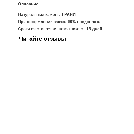
Описание
Натуральный камень:
ГРАНИТ
.
При оформлении заказа
50%
предоплата.
Сроки изготовления памятника от
15 дней
.
Читайте отзывы
¯¯¯¯¯¯¯¯¯¯¯¯¯¯¯¯¯¯¯¯¯¯¯¯¯¯¯¯¯¯¯¯¯¯¯¯¯¯¯¯¯¯¯¯¯¯¯¯¯¯¯¯¯¯¯¯¯¯¯¯¯¯¯¯¯¯¯¯¯¯¯¯¯¯