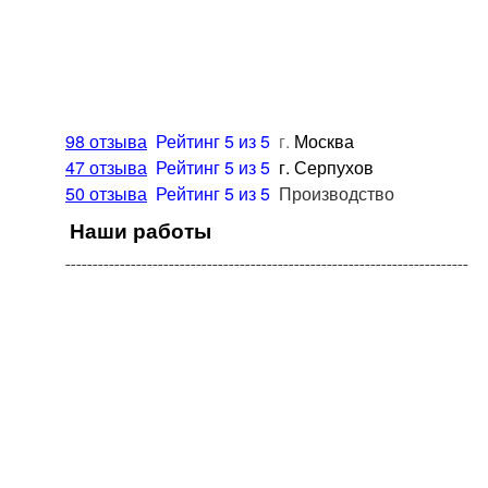
98 отзыва
Рейтинг 5 из 5
г.
Москва
47 отзыва
Рейтинг 5 из 5
г.
Серпухов
50 отзыва
Рейтинг 5 из 5
Производство
Наши работы
¯¯¯¯¯¯¯¯¯¯¯¯¯¯¯¯¯¯¯¯¯¯¯¯¯¯¯¯¯¯¯¯¯¯¯¯¯¯¯¯¯¯¯¯¯¯¯¯¯¯¯¯¯¯¯¯¯¯¯¯¯¯¯¯¯¯¯¯¯¯¯¯¯¯